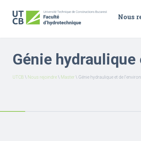
Nous r
Génie hydraulique 
UTCB
\
Nous rejoindre
\
Master
\
Génie hydraulique et de l’envir