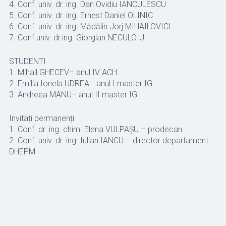
4. Conf. univ. dr. ing. Dan Ovidiu IANCULESCU
5. Conf. univ. dr. ing. Ernest Daniel OLINIC
6. Conf. univ. dr. ing. Mădălin Jorj MIHAILOVICI
7. Conf.univ. dr.ing. Giorgian NECULOIU
STUDENTI
1. Mihail GHECEV– anul IV ACH
2. Emilia Ionela UDREA– anul I master IG
3. Andreea MANU– anul II master IG
Invitați permanenți
1. Conf. dr. ing. chim. Elena VULPAȘU – prodecan
2. Conf. univ. dr. ing. Iulian IANCU – director departament
DHEPM