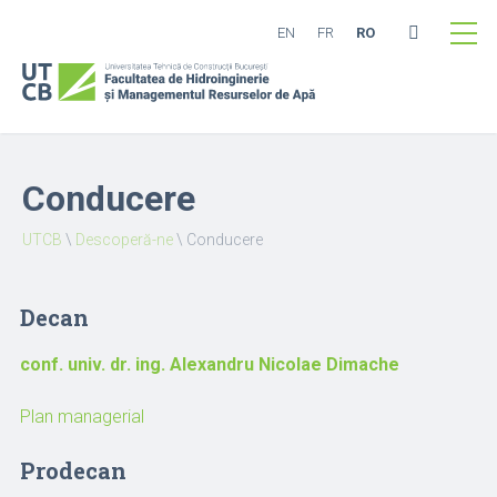
EN
FR
RO
Conducere
UTCB
\
Descoperă-ne
\
Conducere
Decan
conf. univ. dr. ing. Alexandru Nicolae Dimache
Plan managerial
Prodecan